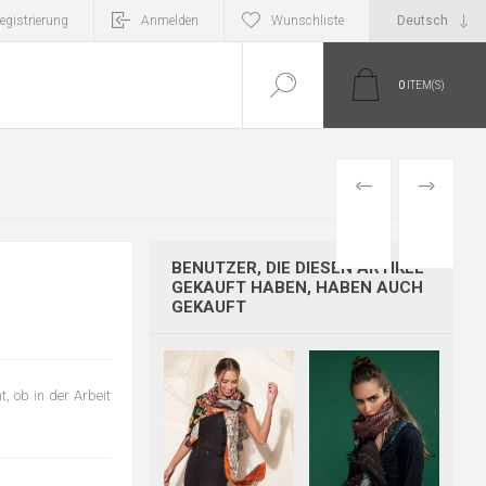
egistrierung
Anmelden
Wunschliste
0
ITEM(S)
PREVIOUS
NEXT
PRODUCT
PRODUCT
BENUTZER, DIE DIESEN ARTIKEL
GEKAUFT HABEN, HABEN AUCH
GEKAUFT
, ob in der Arbeit