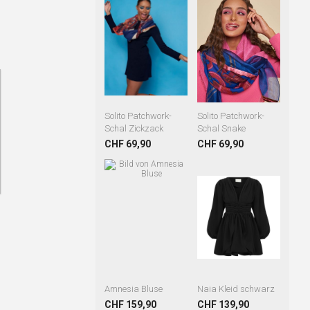
Solito Patchwork-
Solito Patchwork-
Schal Zickzack
Schal Snake
CHF 69,90
CHF 69,90
Amnesia Bluse
Naia Kleid schwarz
CHF 159,90
CHF 139,90