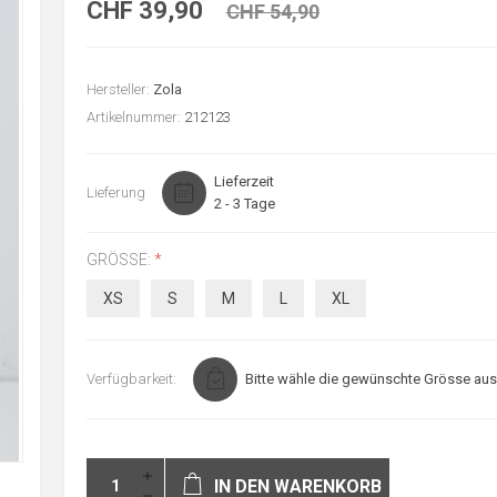
CHF 39,90
CHF 54,90
Hersteller:
Zola
Artikelnummer:
212123
Lieferzeit
Lieferung
2 - 3 Tage
GRÖSSE:
*
XS
S
M
L
XL
Verfügbarkeit:
Bitte wähle die gewünschte Grösse aus
IN DEN WARENKORB