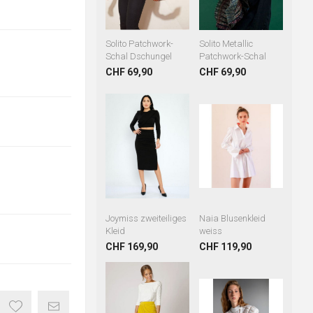
Solito Patchwork-
Solito Metallic
Schal Dschungel
Patchwork-Schal
CHF 69,90
CHF 69,90
Joymiss zweiteiliges
Naia Blusenkleid
Kleid
weiss
CHF 169,90
CHF 119,90