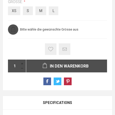
GRÖSSE:
*
XS
S
M
L
Bitte wähle die gewünschte Grösse aus
IN DEN WARENKORB
SPECIFICATIONS