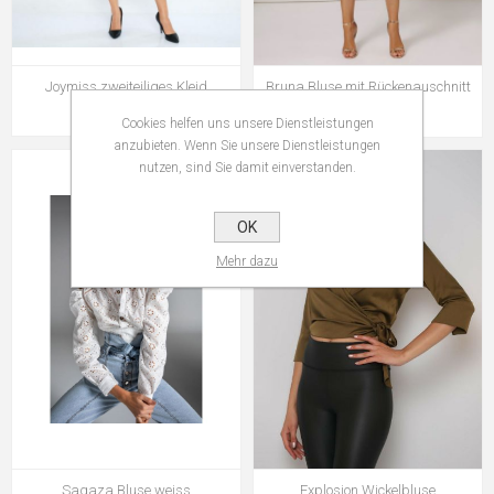
Joymiss zweiteiliges Kleid
Bruna Bluse mit Rückenauschnitt
CHF 169,90
CHF 79,90
Cookies helfen uns unsere Dienstleistungen
anzubieten. Wenn Sie unsere Dienstleistungen
nutzen, sind Sie damit einverstanden.
OK
Mehr dazu
Sagaza Bluse weiss
Explosion Wickelbluse