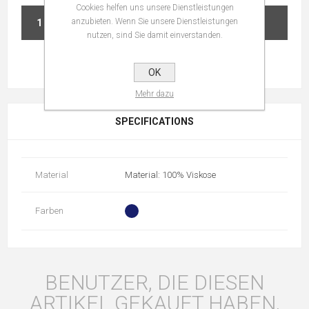
Cookies helfen uns unsere Dienstleistungen
anzubieten. Wenn Sie unsere Dienstleistungen
IN DEN WARENKORB
nutzen, sind Sie damit einverstanden.
OK
Mehr dazu
SPECIFICATIONS
Material
Material: 100% Viskose
Farben
BENUTZER, DIE DIESEN
ARTIKEL GEKAUFT HABEN,