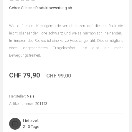
Geben Sie eine Produktbewertung ab.
Wie auf einem Kunstgemälde verschmelzen auf diesem Rock die
leicht glänzenden Töne schwarz und weiss harmonisch ineinander.
Im inneren des Rockes ist eine kurze Hose angenäht. Dies ermöglicht
einen angenehmeren Tragekomfort und gibt dir mehr
Bewegungsfreiheit.
CHF 79,90
CHF 99,00
Hersteller:
Naia
Artikelnummer:
201173
Lieferzeit
2 - 3 Tage