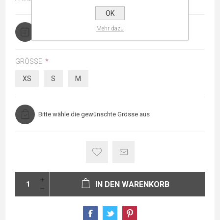
OK
Lieferzeit
Mehr dazu
2 - 3 Tage
GRÖSSE:
*
XS
S
M
Bitte wähle die gewünschte Grösse aus
IN DEN WARENKORB