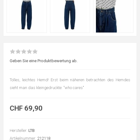
Geben Sie eine Produktbewertung ab.
Tolles, leichtes Hemd! Erst beim näheren betrachten des Hemdes
sieht man das kleingedruckte: "who cares"
CHF 69,90
Hersteller:
LTB
Artikelnummer:
212118