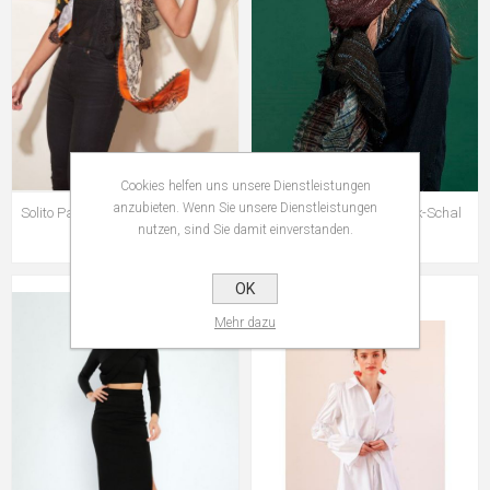
Cookies helfen uns unsere Dienstleistungen
anzubieten. Wenn Sie unsere Dienstleistungen
Solito Patchwork-Schal Dschungel
Solito Metallic Patchwork-Schal
nutzen, sind Sie damit einverstanden.
CHF 69,90
CHF 69,90
OK
Mehr dazu