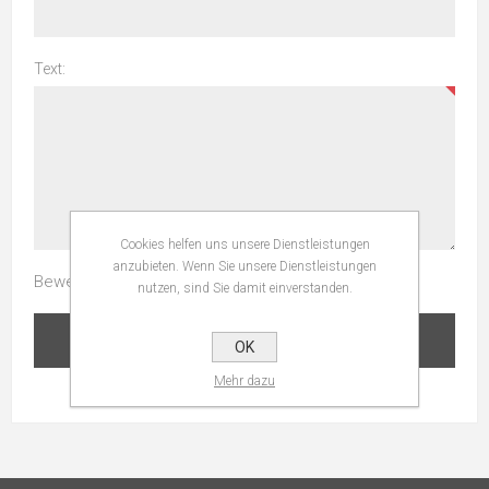
Text:
Cookies helfen uns unsere Dienstleistungen
anzubieten. Wenn Sie unsere Dienstleistungen
Bewertung:
nutzen, sind Sie damit einverstanden.
BEWERTUNG ÜBERMITTELN
OK
Mehr dazu