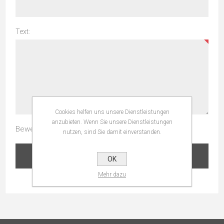
Text:
Cookies helfen uns unsere Dienstleistungen
anzubieten. Wenn Sie unsere Dienstleistungen
Bewertung:
nutzen, sind Sie damit einverstanden.
BEWERTUNG ÜBERMITTELN
OK
Mehr dazu